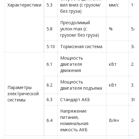
Характеристики
5.3
вил вниз (с грузом/
мм/с
110
без груза)
Преодолимый
5.8
уклон max (с
%
5/8
грузом/ без груза)
5.10
Тормозная система
Эле
Мощность
6.1
двигателя
кВт
2.6
движения
Мощность
6.2
кВт
3.0
Параметры
двигателя подъема
электрической
6.3
Стандарт АКБ
3Pz
системы
Напряжение
питания,
6.4
В/Ач
24/
номинальная
емкость АКБ