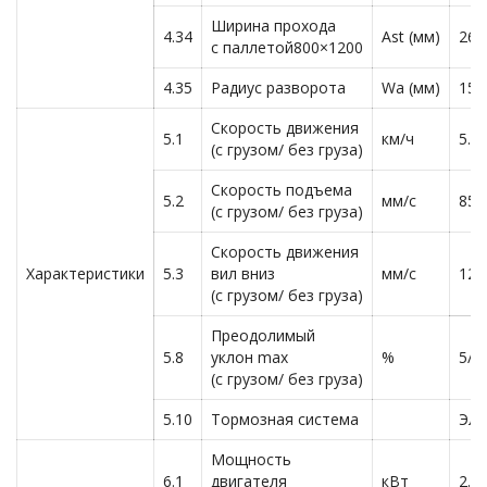
Ширина прохода
4.34
Ast (мм)
265
с паллетой800×1200
4.35
Радиус разворота
Wa (мм)
157
Скорость движения
5.1
км/ч
5.5/
(с грузом/ без груза)
Скорость подъема
5.2
мм/с
85/
(с грузом/ без груза)
Скорость движения
Характеристики
5.3
вил вниз
мм/с
125
(с грузом/ без груза)
Преодолимый
5.8
уклон max
%
5/8
(с грузом/ без груза)
5.10
Тормозная система
Эле
Мощность
6.1
двигателя
кВт
2.6