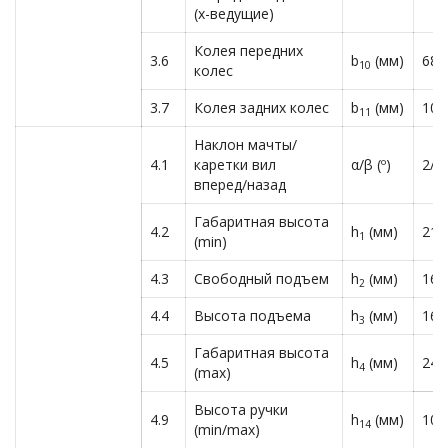
(х-ведущие)
Колея передних
3.6
b
(мм)
680
10
колес
3.7
Колея задних колес
b
(мм)
108
11
Наклон мачты/
4.1
каретки вил
α/β (º)
2/4
вперед/назад
Габаритная высота
4.2
h
(мм)
219
1
(min)
4.3
Свободный подъем
h
(мм)
160
2
4.4
Высота подъема
h
(мм)
160
3
Габаритная высота
4.5
h
(мм)
248
4
(max)
Высота ручки
4.9
h
(мм)
103
14
(min/max)