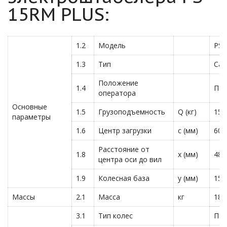
15RM PLUS:
1.2
Модель
PS
1.3
Тип
Сам
Положение
1.4
Пе
оператора
Основные
1.5
Грузоподъемность
Q (кг)
150
параметры
1.6
Центр загрузки
c (мм)
600
Расстояние от
1.8
x (мм)
485
центра оси до вил
1.9
Колесная база
y (мм)
150
Массы
2.1
Масса
кг
180
3.1
Тип колес
Пол