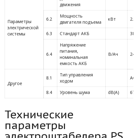
движения
Мощность
6.2
кВт
2.2
Параметры
двигателя подъема
электрической
6.3
Стандарт АКБ
3Pz
системы
Напряжение
питания,
6.4
В/Ач
24/
номинальная
емкость АКБ
Тип управления
8.1
AC-
ходом
Другое
8.4
Уровень шума
dB(A)
67
Технические
параметры
электроштабелера PS