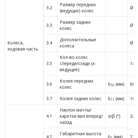
Размер передних
3.2
Ø25
(ведущих) колес
Размер задних
3.3
Ø23
колес
Дополнительные
Колеса,
3.4
Ø12
колеса
ходовая часть
Кол-во колес
3.5
спереди/сзади (х-
1х+
ведущие)
Колея передних
3.6
b
(мм)
680
10
колес
3.7
Колея задних колес
b
(мм)
108
11
Наклон мачты/
4.1
каретки вил вперед/
α/β (º)
2/4
назад
Габаритная высота
4.2
h
(мм)
219
1