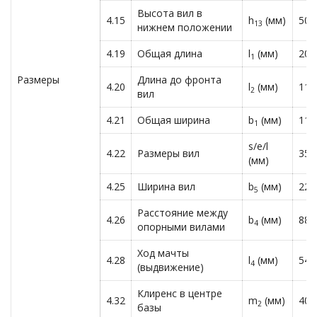
Высота вил в
4.15
h
(мм)
50
13
нижнем положении
4.19
Общая длина
l
(мм)
208
1
Размеры
Длина до фронта
4.20
l
(мм)
116
2
вил
4.21
Общая ширина
b
(мм)
118
1
s/e/l
4.22
Размеры вил
35/
(мм)
4.25
Ширина вил
b
(мм)
220
5
Расстояние между
4.26
b
(мм)
880
4
опорными вилами
Ход мачты
4.28
l
(мм)
545
4
(выдвижение)
Клиренс в центре
4.32
m
(мм)
40
2
базы