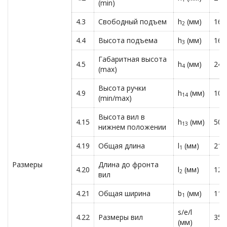
(min)
4.3
Свободный подъем
h
(мм)
160
2
4.4
Высота подъема
h
(мм)
160
3
Габаритная высота
4.5
h
(мм)
248
4
(max)
Высота ручки
4.9
h
(мм)
103
14
(min/max)
Высота вил в
4.15
h
(мм)
50
13
нижнем положении
4.19
Общая длина
l
(мм)
216
1
Размеры
Длина до фронта
4.20
l
(мм)
124
2
вил
4.21
Общая ширина
b
(мм)
118
1
s/e/l
4.22
Размеры вил
35/
(мм)