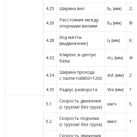
4.25
Ширина вил
b
(мм)
220
5
Расстояние между
4.26
b
(мм)
880
4
опорными вилами
Ход мачты
4.28
l
(мм)
630
4
(выдвижение)
Клиренс в центре
4.32
m
(мм)
40
2
базы
Ширина прохода
4.34
Ast (мм)
274
с паллетой800×1200
4.35
Радиус разворота
Wa (мм)
172
Скорость движения
5.1
км/ч
5.5/
(с грузом/ без груза)
Скорость подъема
5.2
мм/с
110
(с грузом/ без груза)
Скорость движения