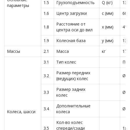
1.5
Грузоподъемность
Q (кг)
130
параметры
1.6
Центр загрузки
c (мм)
600
Расстояние от
1.8
x (мм)
415
центра оси до вил
1.9
Колесная база
y (мм)
135
Массы
2.1
Масса
кг
175
3.1
Тип колес
Пол
Размер передних
3.2
Ø25
(ведущих) колес
Размер задних
3.3
Ø21
колес
Дополнительные
3.4
Ø12
Колеса, шасси
колеса
Кол-во колес
3.5
спереди/сзади
1х+