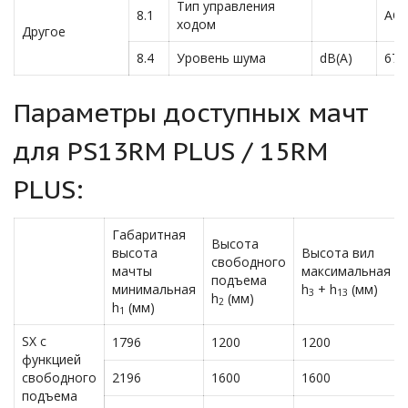
Тип управления
8.1
AC-
ходом
Другое
8.4
Уровень шума
dB(A)
67
Параметры доступных мачт
для PS13RM PLUS / 15RM
PLUS:
Габаритная
Высота
высота
Высота вил
свободного
мачты
максимальная
подъема
минимальная
h
+ h
(мм)
3
13
h
(мм)
2
h
(мм)
1
SX с
1796
1200
1200
функцией
свободного
2196
1600
1600
подъема