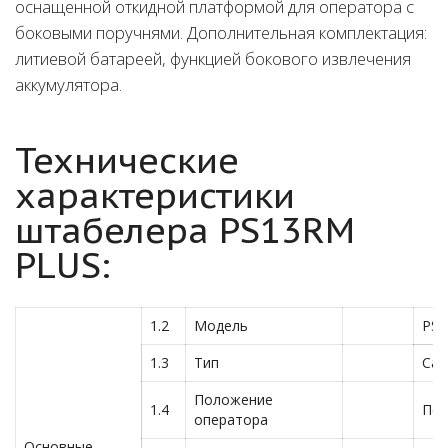
оснащенной откидной платформой для оператора с
боковыми поручнями. Дополнительная комплектация:
литиевой батареей, функцией бокового извлечения
аккумулятора.
Технические
характеристики
штабелера PS13RM
PLUS:
1.2
Модель
PS
1.3
Тип
Сам
Положение
1.4
Пе
оператора
Основные