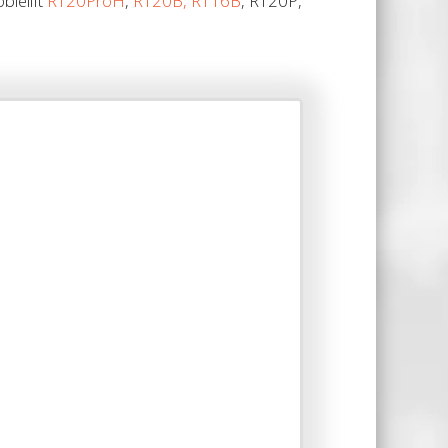
lelift
RT20ProH
,
RT20B, RT16B
, RT20P,