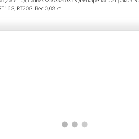
йся подшипник Φ30xΦ40×19 для каретки ричтраков Nob
 RT16G, RT20G. Вес 0,08 кг.