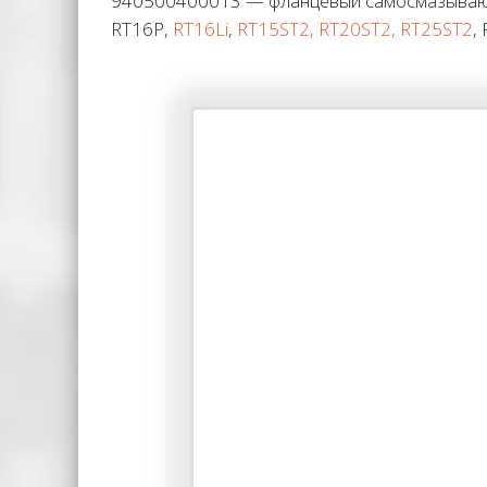
940500400013 — фланцевый самосмазывающи
RT16P,
RT16Li
,
RT15ST2, RT20ST2, RT25ST2
,