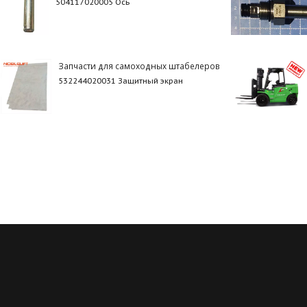
504117020005 Ось
Запчасти для самоходных штабелеров
532244020031 Защитный экран