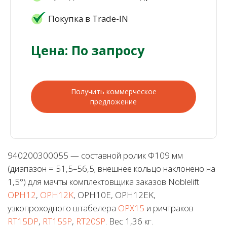
Покупка в Trade-IN
Цена: По запросу
Получить коммерческое
предложение
940200300055 — составной ролик Φ109 мм
(диапазон = 51,5–56,5; внешнее кольцо наклонено на
1,5°) для мачты комплектовщика заказов Noblelift
OPH12
,
OPH12K
, OPH10E, OPH12EK,
узкопроходного штабелера
OPX15
и ричтраков
RT15DP
,
RT15SP
,
RT20SP
. Вес 1,36 кг.