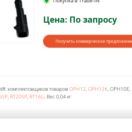
Покупка в Trade-IN
Цена: По запросу
Получить коммерческое предложени
ift: комплектовщиков товаров
OPH12
,
OPH12K
, OPH10E,
5SP
,
RT20SP
,
RT16Li
. Вес 0,04 кг.