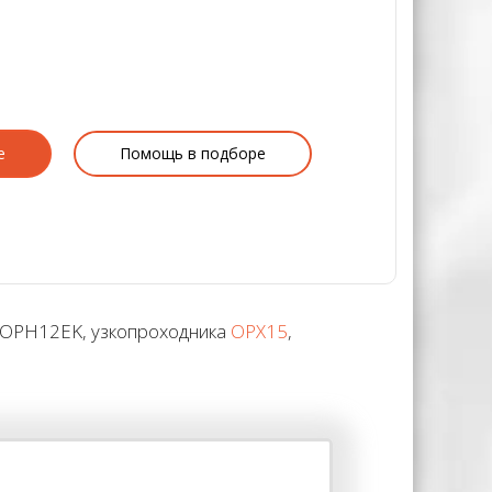
е
Помощь в подборе
 OPH12EK, узкопроходника
OPX15
,