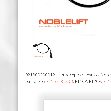
921800200012 — энкодер для техники Noblel
ричтраков
RT16B
,
RT20B
, RT16P, RT20P,
RT1