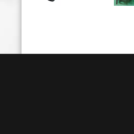
Быстрая доставка
Большие складские запасы
Кажды
позволяют нам осуществлять
акц
доставку на следующий день после
товаро
заказа