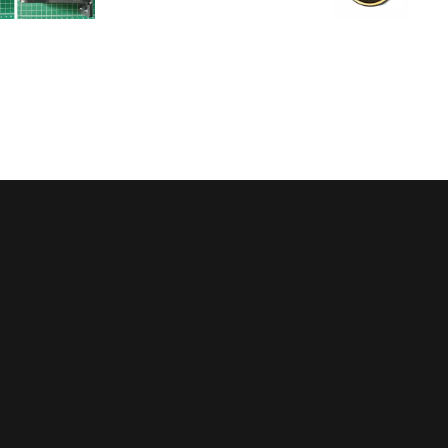
Регулярные скидки
Все запчасти в нали
й месяц мы запускаем новую
Мы обладаем пожалуй с
ию на определённые группы
большим складом запчасте
в. Подробности у менеджеров
благодаря электронным кат
осуществляем точный по