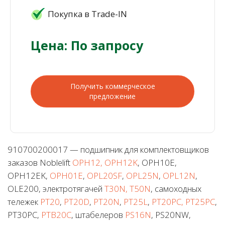
Покупка в Trade-IN
Цена: По запросу
Получить коммерческое
предложение
910700200017 — подшипник для комплектовщиков
заказов Noblelift
OPH12, OPH12K
, OPH10E,
OPH12EK,
OPH01E
,
OPL20SF
,
OPL25N
,
OPL12N
,
OLE200, электротягачей
T30N, T50N
, самоходных
тележек
PT20
,
PT20D
,
PT20N
,
PT25L
,
PT20PC, PT25PC
,
PT30PC,
PTB20C
, штабелеров
PS16N
, PS20NW,