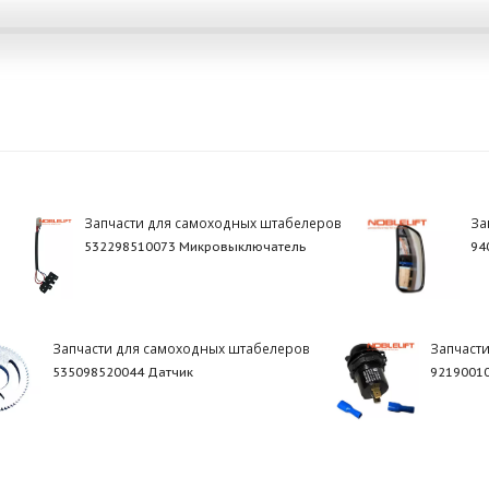
Запчасти для самоходных штабелеров
За
532298510073 Микровыключатель
94
Запчасти для самоходных штабелеров
Запчаст
535098520044 Датчик
92190010