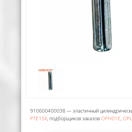
910600400038 — эластичный цилиндрический 
PTE15X
, подборщиков заказов
OPH01E
,
OP