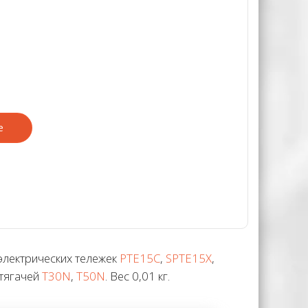
е
электрических тележек
PTE15C
,
SPTE15X
,
 тягачей
T30N
,
T50N
. Вес 0,01 кг.