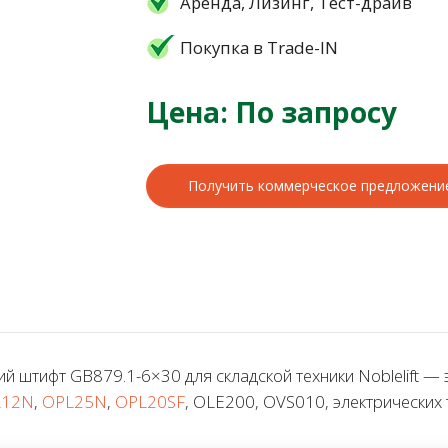
Аренда, Лизинг, Тест-драйв
Покупка в Trade-IN
Цена: По запросу
Получить коммерческое предложени
штифт GB879.1-6×30 для складской техники Noblelift — 
L12N
,
OPL25N
,
OPL20SF
, OLE200, OVS010, электрических