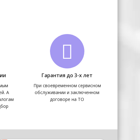
чии
Гарантия до 3-х лет
амым
При своевременном сервисном
й. А
обслуживании и заключенном
алогам
договоре на ТО
дбор