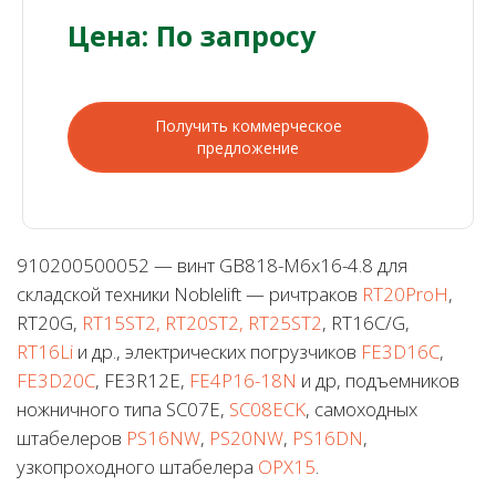
Цена: По запросу
Получить коммерческое
предложение
910200500052 — винт GB818-M6x16-4.8 для
складской техники Noblelift — ричтраков
RT20ProH
,
RT20G,
RT15ST2, RT20ST2, RT25ST2
, RT16C/G,
RT16Li
и др., электрических погрузчиков
FE3D16C
,
FE3D20C
, FE3R12E,
FE4P16-18N
и др, подъемников
ножничного типа SC07E,
SC08ECK
, самоходных
штабелеров
PS16NW
,
PS20NW
,
PS16DN
,
узкопроходного штабелера
OPX15
.