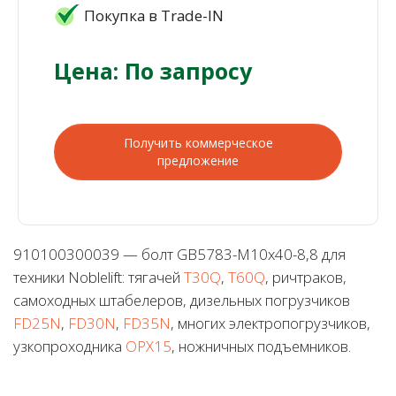
Покупка в Trade-IN
Цена: По запросу
Получить коммерческое
предложение
910100300039 — болт GB5783-M10x40-8,8 для
техники Noblelift: тягачей
T30Q
,
T60Q
, ричтраков,
самоходных штабелеров, дизельных погрузчиков
FD25N
,
FD30N
,
FD35N
, многих электропогрузчиков,
узкопроходника
OPX15
, ножничных подъемников.