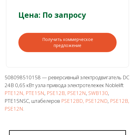
Цена: По запросу
Получить коммерческое
предложение
508098510158 — реверсивный электродвигатель DC
24В 0,65 кВт узла привода электротележек Noblelift
PTE12N, PTE15N
,
PSE12B, PSE12N
,
SWB130
,
PTE15NSC, штабелеров
PSE12BD, PSE12ND
,
PSE12B,
PSE12N
.