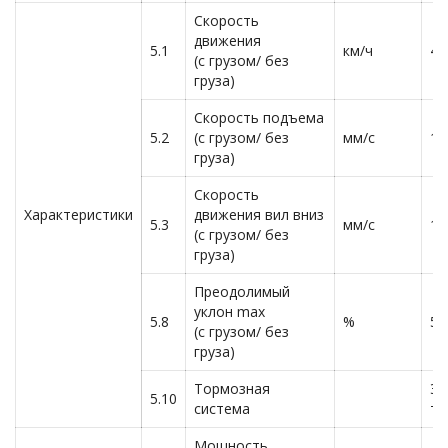
Скорость
движения
5.1
км/ч
4.
(с грузом/ без
груза)
Скорость подъема
5.2
(с грузом/ без
мм/с
12
груза)
Скорость
Характеристики
движения вил вниз
5.3
мм/с
13
(с грузом/ без
груза)
Преодолимый
уклон max
5.8
%
5/
(с грузом/ без
груза)
Тормозная
Эл
5.10
система
то
Мощность