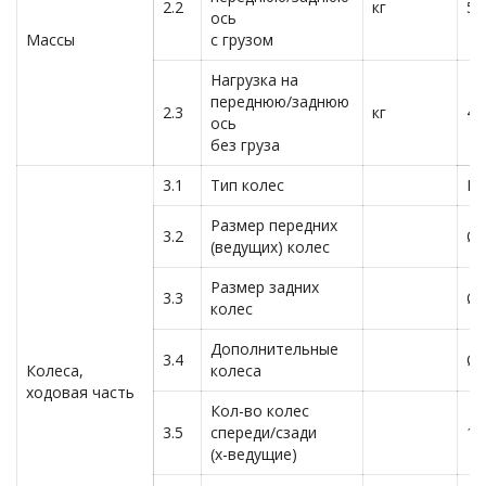
2.2
кг
58
ось
Массы
с грузом
Нагрузка на
переднюю/заднюю
2.3
кг
45
ось
без груза
3.1
Тип колес
По
Размер передних
3.2
Ø2
(ведущих) колес
Размер задних
3.3
Ø8
колес
Дополнительные
3.4
Ø1
Колеса,
колеса
ходовая часть
Кол-во колес
3.5
спереди/сзади
1х
(х-ведущие)