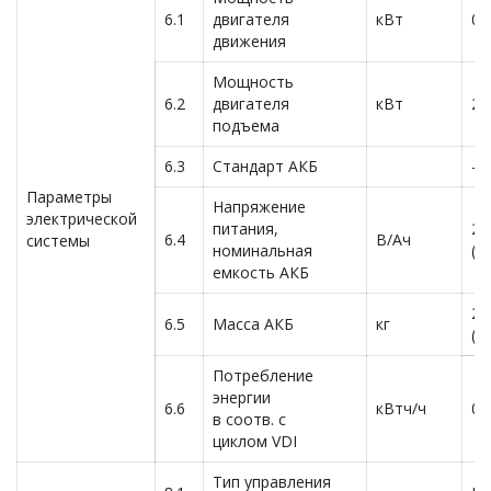
6.1
двигателя
кВт
0.
движения
Мощность
6.2
двигателя
кВт
2.
подъема
6.3
Стандарт АКБ
—
Параметры
Напряжение
электрической
питания,
2×
6.4
В/Ач
системы
номинальная
(2
емкость АКБ
2×
6.5
Масса АКБ
кг
(2
Потребление
энергии
6.6
кВтч/ч
0.
в соотв. с
циклом VDI
Тип управления