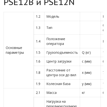
PSE12B и PSE12N
1.2
Модель
PS
Са
1.3
Тип
оп
Положение
1.4
Пе
оператора
Основные
параметры
1.5
Грузоподъемность
Q (кг)
12
1.6
Центр загрузки
c (мм)
60
Расстояние от
1.8
x (мм)
76
центра оси до вил
1.9
Колесная база
y (мм)
11
2.1
Масса
кг
62
Нагрузка на
переднюю/заднюю