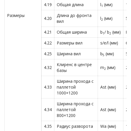
4.19
Общая длина
l
(мм)
17
1
Размеры
Длина до фронта
4.20
l
(мм)
56
2
вил
4.21
Общая ширина
b
/ b
(мм)
80
1
2
4.22
Размеры вил
s/e/l (мм)
60
4.25
Ширина вил
b
(мм)
57
5
Клиренс в центре
4.32
m
(мм)
26
2
базы
Ширина прохода с
4.33
паллетой
Ast (мм)
21
1000×1200
Ширина прохода с
4.34
паллетой
Ast (мм)
21
800×1200
4.35
Радиус разворота
Wa (мм)
13