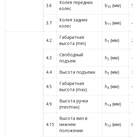
Колея передних
3.6
b
(мм)
55
10
колес
Колея задних
3.7
b
(мм)
40
11
колес
Габаритная
4.2
h
(мм)
22
1
высота (min)
Свободный
4.3
h
(мм)
—
2
подъем
4.4
Высота подъема
h
(мм)
35
3
Габаритная
4.5
h
(мм)
40
4
высота (max)
Высота ручки
4.9
h
(мм)
71
14
(min/max)
Высота вил в
4.15
нижнем
h
(мм)
86
13
положении