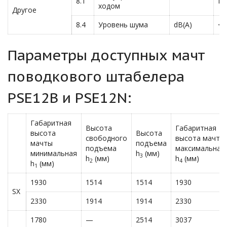
8.1
D
ходом
Другое
8.4
Уровень шума
dB(A)
<7
Параметры доступных мачт
поводкового штабелера
PSE12B и PSE12N:
Габаритная
Высота
Габаритная
высота
Высота
свободного
высота мачты
мачты
подъема
подъема
максимальная
минимальная
h
(мм)
3
h
(мм)
h
(мм)
2
4
h
(мм)
1
1930
1514
1514
1930
SX
2330
1914
1914
2330
1780
—
2514
3037