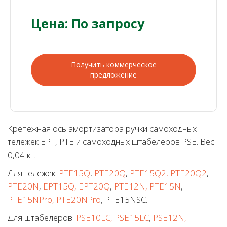
Цена: По запросу
Получить коммерческое
предложение
Крепежная ось амортизатора ручки самоходных
тележек EPT, PTE и самоходных штабелеров PSE. Вес
0,04 кг.
Для тележек:
PTE15Q
,
PTE20Q
,
PTE15Q2, PTE20Q2
,
PTE20N
,
EPT15Q, EPT20Q
,
PTE12N, PTE15N
,
PTE15NPro, PTE20NPro
, PTE15NSC.
Для штабелеров:
PSE10LC, PSE15LC
,
PSE12N,