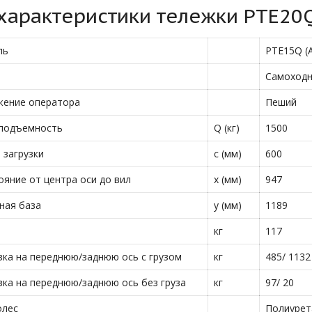
характеристики тележки PTE20Q
ль
PTE15Q (
Самоход
ение оператора
Пеший
подъемность
Q (кг)
1500
 загрузки
c (мм)
600
ояние от центра оси до вил
x (мм)
947
ная база
y (мм)
1189
а
кг
117
зка на переднюю/заднюю ось с грузом
кг
485/ 1132
зка на переднюю/заднюю ось без груза
кг
97/ 20
олес
Полиурет