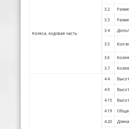
3.2
Разме
3.3
Разме
3.4
Допол
Колеса, ходовая часть
3.5
Кол-в
3.6
Колея
3.7
Колея
4.4
Высот
4.9
Высот
4.15
Высот
4.19
Общая
4.20
Длина