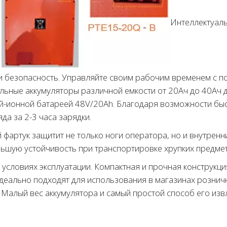
Интеллектуал
и безопасность. Управляйте своим рабочим временем с 
альные аккумуляторы различной емкости от 20Ач до 40Ач
-ионной батареей 48V/20Аh. Благодаря возможности быс
а за 2-3 часа зарядки.
фартук защитит не только ноги оператора, но и внутрен
шую устойчивость при транспортировке хрупких предмет
условиях эксплуатации. Компактная и прочная конструкци
еально подходят для использования в магазинах розничн
 Малый вес аккумулятора и самый простой способ его из