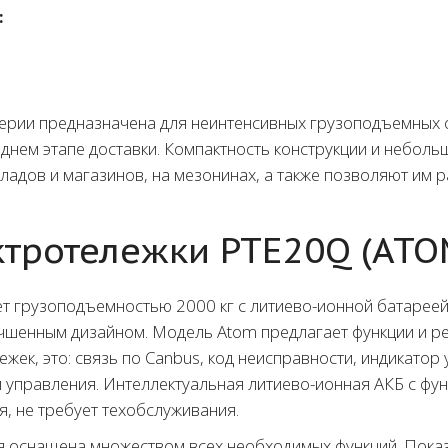
:
серии предназначена для неинтенсивных грузоподъемных 
днем этапе доставки. Компактность конструкции и небольш
ладов и магазинов, на мезонинах, а также позволяют им р
тротележки PTE20Q (ATO
т грузоподъемностью 2000 кг с литиево-ионной батарее
лучшенным дизайном. Модель Atom предлагает функции и 
ек, это: связь по Canbus, код неисправности, индикатор
 управления. Интеллектуальная литиево-ионная АКБ с фун
, не требует техобслуживания.
я оснащена множеством всех необходимых функций. Показ