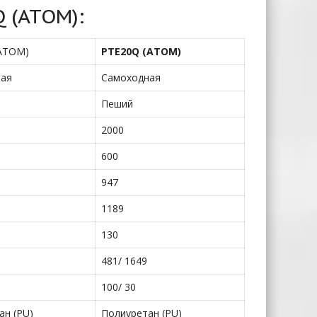
 (ATOM):
ATOM)
PTE20Q (ATOM)
ная
Самоходная
Пеший
2000
600
947
1189
130
481/ 1649
100/ 30
ан (PU)
Полиуретан (PU)