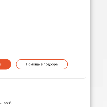
е
Помощь в подборе
тареей.