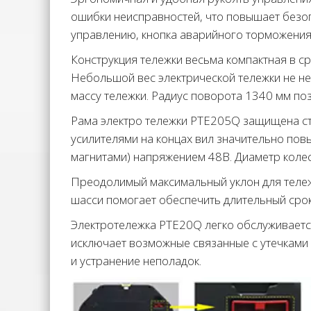
ошибки неисправностей, что повышает безоп
управлению, кнопка аварийного торможения 
Конструкция тележки весьма компактная в с
Небольшой вес электрической тележки не не
массу тележки. Радиус поворота 1340 мм по
Рама электро тележки PTE205Q защищена ст
усилителями на концах вил значительно по
магнитами) напряжением 48В. Диаметр колес
Преодолимый максимальный уклон для тележк
шасси помогает обеспечить длительный срок
Электротележка PTE20Q легко обслуживается
исключает возможные связанные с утечками
и устранение неполадок.