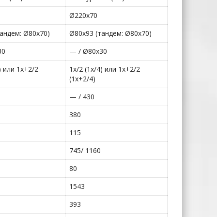
Ø220х70
андем: Ø80х70)
Ø80х93 (тандем: Ø80х70)
30
— / Ø80х30
) или 1х+2/2
1х/2 (1х/4) или 1х+2/2
(1х+2/4)
— / 430
380
115
745/ 1160
80
1543
393