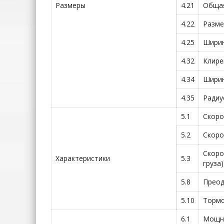
Размеры
4.21
Обща
4.22
Разме
4.25
Ширин
4.32
Клире
4.34
Ширин
4.35
Радиу
5.1
Скоро
5.2
Скоро
Скоро
Характеристики
5.3
груза)
5.8
Преод
5.10
Тормо
6.1
Мощно