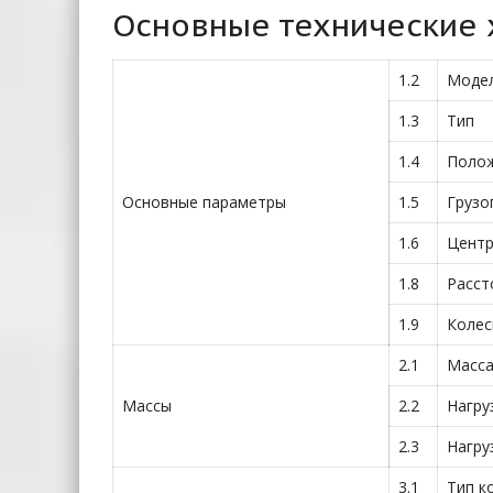
Основные технические 
1.2
Моде
1.3
Тип
1.4
Полож
Основные параметры
1.5
Грузо
1.6
Центр
1.8
Расст
1.9
Колес
2.1
Масс
Массы
2.2
Нагру
2.3
Нагру
3.1
Тип к