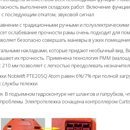
асность выполнения складских работ. Включение функции 
с последующим откатом, звуковой сигнал.
равнении с традиционными ручными и полуэлектрическими
сет ослабевание прочности рамы очень подходит для пом
зволяет безопасно совершать маневры в узких помещения
альными накладками, которые придают необычный вид. В
вышают их прочность. Применена технология PMM (малош
 210 мм позволяет с легкостью преодолевать незначител
и Noblelift PTE205Q Atom равен 6%/7% при полной загру
 службы тележки.
. В подъемном гидроконтуре нет шлангов и патрубков, ч
 проблемы. Электротележка оснащена контроллером Curti