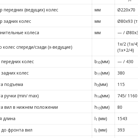
р передних (ведущих) колес
мм
Ø220х70
р задних колес
мм
Ø80х93 (т
нительные колеса
мм
— / Ø80х
1х/2 (1х/4
о колес спереди/сзади (х-ведущие)
(1х+2/4)
 передних колес
b
(мм)
— / 430
10
 задних колес
b
(мм)
380
11
а подъема
h
(мм)
115
3
а ручки (min/ max)
h
(мм)
745/ 1160
14
а вил в нижнем положении
h
(мм)
80
13
 длина
l
(мм)
1543
1
 до фронта вил
l
(мм)
393
2