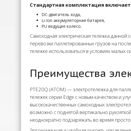
Cтандартная комплектация включает
DC-двигатель хода,
Li-Ion аккумуляторная батарея,
PU ведущее колесо.
Самоходная электрическая тележка данной 
перевозки паллетированных грузов на после
тележке использоваться в условиях малых ск
Преимущества элек
PTE20Q (ATOM) — электротележка для палле
тележек серии Edge с новым качеством и у
высококачественных самоходных электротележ
возможно с поднятой вертикально рукояткой
неоднократно подзаряжать во время простоя
Эргономичная и удобная рукоять управлени