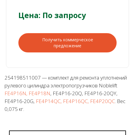
Цена: По запросу
Получить коммерческое
предложение
254198511007 — комплект для ремонта уплотнений
рулевого цилиндра электропогрузчиков Noblelift
FE4P16N, FE4P18N
, FE4P16-20Q, FE4P16-20QY,
FE4P16-20G,
FE4P14QC, FE4P16QC, FE4P20QC
. Вес
0,075 кг.