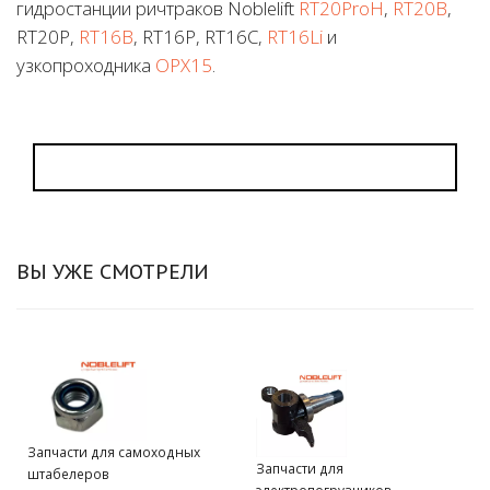
гидростанции ричтраков Noblelift
RT20ProH
,
RT20B
,
RT20P,
RT16B
, RT16P, RT16C,
RT16Li
и
узкопроходника
OPX15
.
ВЫ УЖЕ СМОТРЕЛИ
Запчасти для самоходных
Запчасти для
штабелеров