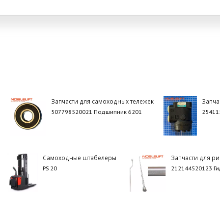
Запчасти для самоходных тележек
Запча
507798520021 Подшипник 6201
25411
Самоходные штабелеры
Запчасти для ри
PS 20
212144520123 Г