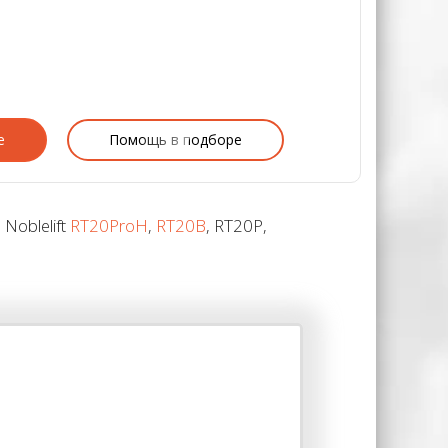
е
Помощь в подборе
Noblelift
RT20ProH
,
RT20B
, RT20P,