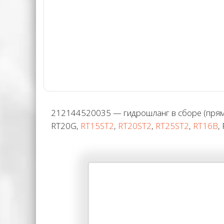
212144520035 — гидрошланг в сборе (прямой
RT20G,
RT15ST2
,
RT20ST2
,
RT25ST2
,
RT16B
,