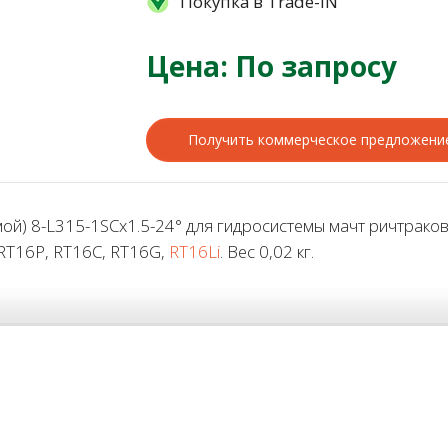
Покупка в Trade-IN
Цена: По запросу
Получить коммерческое предложени
) 8-L315-1SCx1.5-24° для гидросистемы мачт ричтраков 
 RT16P, RT16C, RT16G,
RT16Li
. Вес 0,02 кг.