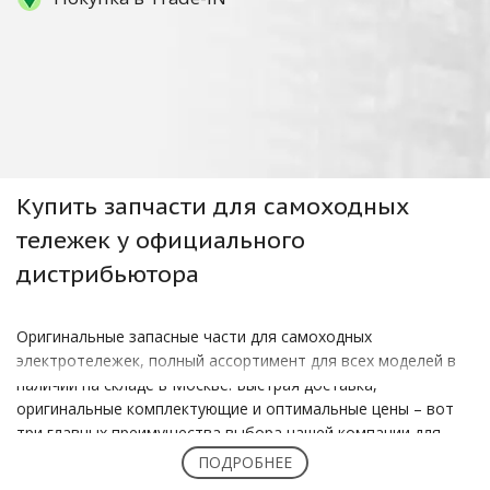
Купить
запчасти для самоходных
тележек
у официального
дистрибьютора
Оригинальные запасные части для самоходных
электротележек, полный ассортимент для всех моделей в
наличии на складе в Москве. Быстрая доставка,
оригинальные комплектующие и оптимальные цены – вот
три главных преимущества выбора нашей компании для
покупки запчастей к вашим складским электрическим
ПОДРОБНЕЕ
самоходным тележкам марки Noblelift!