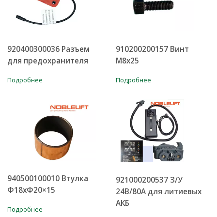
920400300036 Разъем
910200200157 Винт
для предохранителя
M8x25
Подробнее
Подробнее
940500100010 Втулка
921000200537 З/У
Φ18xΦ20×15
24В/80А для литиевых
АКБ
Подробнее