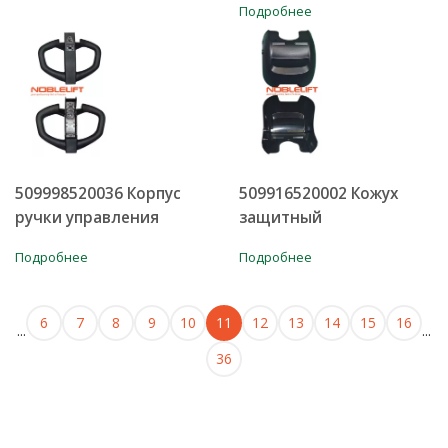
Подробнее
509998520036 Корпус
509916520002 Кожух
ручки управления
защитный
Подробнее
Подробнее
6
7
8
9
10
11
12
13
14
15
16
...
...
36