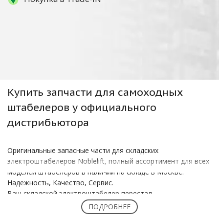
Купить
запчасти для самоходных
штабелеров
у официального
дистрибьютора
Оригинальные запасные части для складских
электроштабелеров Noblelift, полный ассортимент для всех
моделей штабелеров в наличии на складе в Москве:
Надежность, Качество, Сервис.
Ваш складской электроштабелер перестал
функционировать идеально? Вам срочно нужны новые
ПОДРОБНЕЕ
надежные запчасти? Не откладывайте покупку, ведь