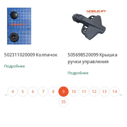
502311020009 Колпачок
505698520099 Крышка
ручки управления
Подробнее
Подробнее
4
5
6
7
8
9
10
11
12
13
14
...
...
35