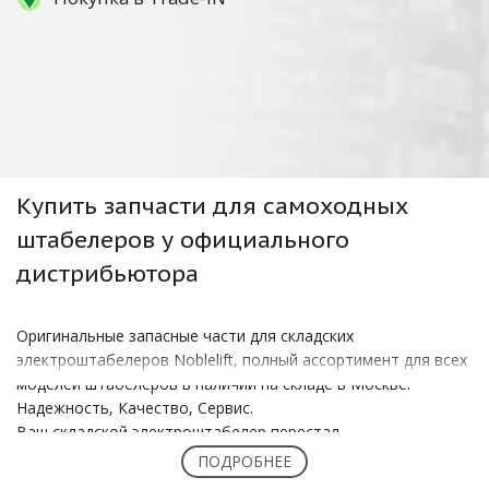
Купить
запчасти для самоходных
штабелеров
у официального
дистрибьютора
Оригинальные запасные части для складских
электроштабелеров Noblelift, полный ассортимент для всех
моделей штабелеров в наличии на складе в Москве:
Надежность, Качество, Сервис.
Ваш складской электроштабелер перестал
функционировать идеально? Вам срочно нужны новые
ПОДРОБНЕЕ
надежные запчасти? Не откладывайте покупку, ведь