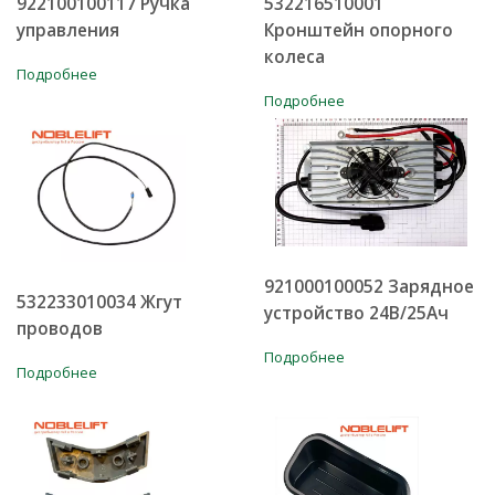
922100100117 Ручка
532216510001
организации хранения и перемещения грузов – покупайте
управления
Кронштейн опорного
оригинальные запчасти для электроштабелеров Noblelift у
проверенного поставщика.
колеса
Подробнее
Позаботьтесь о своем оборудовании заранее, защитите
Подробнее
инвестиции и сохраняйте рабочие процессы эффективными!
921000100052 Зарядное
532233010034 Жгут
устройство 24В/25Ач
проводов
Подробнее
Подробнее