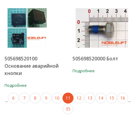
505698520100
505698520000 Болт
Основание аварийной
Подробнее
кнопки
Подробнее
6
7
8
9
10
11
12
13
14
15
16
...
...
35