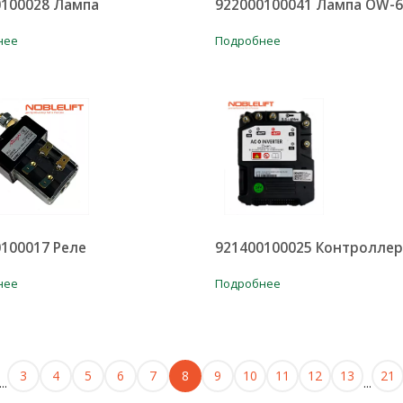
0100028 Лампа
922000100041 Лампа OW-6
нее
Подробнее
100017 Реле
921400100025 Контроллер
нее
Подробнее
3
4
5
6
7
8
9
10
11
12
13
21
...
...