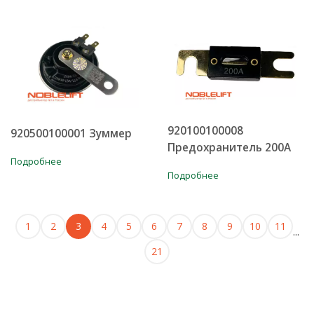
920100100008
920500100001 Зуммер
Предохранитель 200A
Подробнее
Подробнее
1
2
3
4
5
6
7
8
9
10
11
...
21