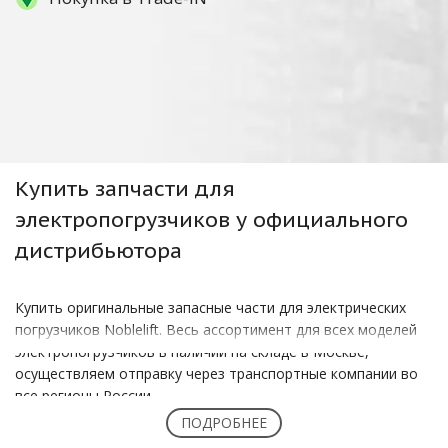
Купить
запчасти для
электропогрузчиков
у официального
дистрибьютора
Купить оригинальные запасные части для электрических
погрузчиков Noblelift. Весь ассортимент для всех моделей
электропогрузчиков в наличии на складе в Москве,
осуществляем отправку через транспортные компании во
все регионы России.
ПОДРОБНЕЕ
Актуальную информацию по наличию запчастей и их цене