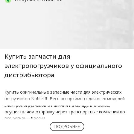
Купить
запчасти для
электропогрузчиков
у официального
дистрибьютора
Купить оригинальные запасные части для электрических
погрузчиков Noblelift. Весь ассортимент для всех моделей
электропогрузчиков в наличии на складе в Москве,
осуществляем отправку через транспортные компании во
все регионы России.
ПОДРОБНЕЕ
Актуальную информацию по наличию запчастей и их цене