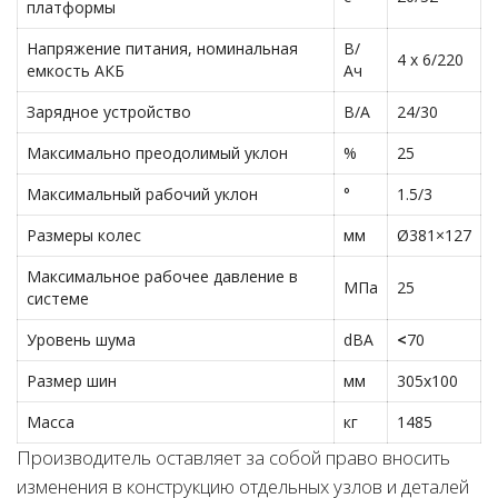
платформы
Напряжение питания, номинальная
В/
4 x 6/220
емкость АКБ
Ач
Зарядное устройство
В/А
24/30
Максимально преодолимый уклон
%
25
Максимальный рабочий уклон
°
1.5/3
Размеры колес
мм
Ø381×127
Максимальное рабочее давление в
МПа
25
системе
Уровень шума
dBA
<
70
Размер шин
мм
305х100
Масса
кг
1485
Производитель оставляет за собой право вносить
изменения в конструкцию отдельных узлов и деталей