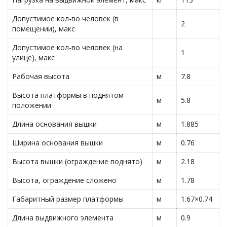
Допустимое кол-во человек (в
2
помещении), макс
Допустимое кол-во человек (на
1
улице), макс
Рабочая высота
м
7.8
Высота платформы в поднятом
м
5.8
положении
Длина основания вышки
м
1.885
Ширина основания вышки
м
0.76
Высота вышки (ограждение поднято)
м
2.18
Высота, ограждение сложено
м
1.78
Габаритный размер платформы
м
1.67×0.74
Длина выдвижного элемента
м
0.9