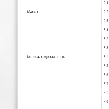
2.1
Массы
2.2
2.3
3.1
3.2
3.3
Колеса, ходовая часть
3.4
3.5
3.6
3.7
4.4
4.9