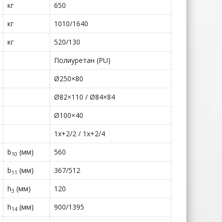
кг
650
кг
1010/1640
кг
520/130
Полиуретан (PU)
Ø250×80
Ø82×110 / Ø84×84
Ø100×40
1x+2/2 / 1x+2/4
b
(мм)
560
10
b
(мм)
367/512
11
h
(мм)
120
3
h
(мм)
900/1395
14