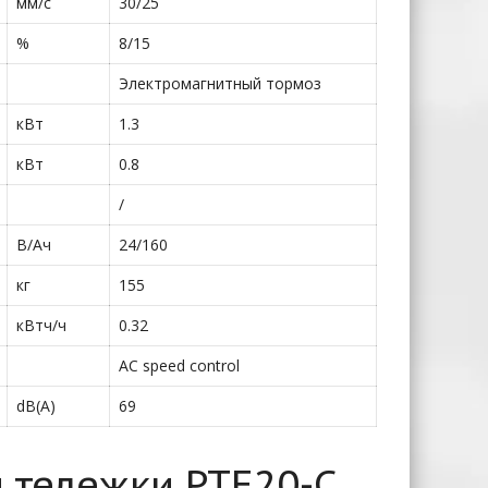
мм/с
30/25
%
8/15
Электромагнитный тормоз
кВт
1.3
кВт
0.8
/
В/Ач
24/160
кг
155
кВтч/ч
0.32
AC speed control
dB(A)
69
 тележки PTE20-C