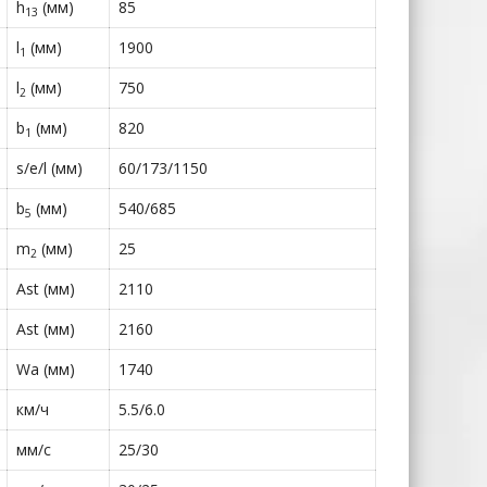
h
(мм)
85
13
l
(мм)
1900
1
l
(мм)
750
2
b
(мм)
820
1
s/e/l (мм)
60/173/1150
b
(мм)
540/685
5
m
(мм)
25
2
Ast (мм)
2110
Ast (мм)
2160
Wa (мм)
1740
км/ч
5.5/6.0
мм/с
25/30