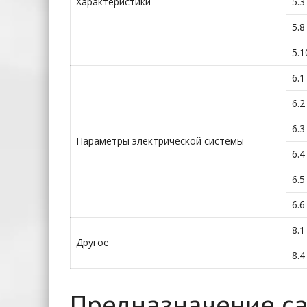
Характеристики
5.3
5.8
5.1
6.1
6.2
6.3
Параметры электрической системы
6.4
6.5
6.6
8.1
Другое
8.4
Предназначение са