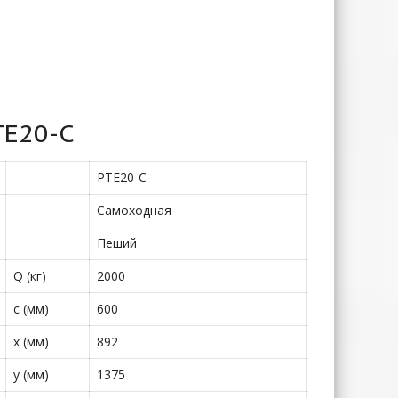
TE20-C
PTE20-C
Самоходная
Пеший
Q (кг)
2000
c (мм)
600
x (мм)
892
y (мм)
1375