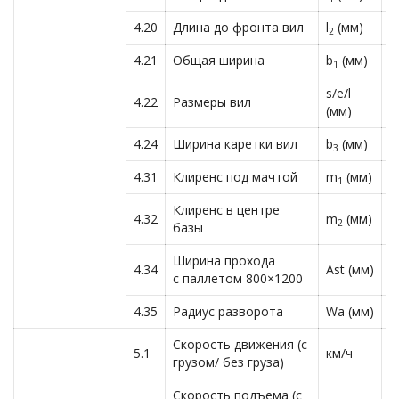
4.20
Длина до фронта вил
l
(мм)
2
2
4.21
Общая ширина
b
(мм)
1
1
s/e/l
4.22
Размеры вил
5
(мм)
4.24
Ширина каретки вил
b
(мм)
1
3
4.31
Клиренс под мачтой
m
(мм)
1
1
Клиренс в центре
4.32
m
(мм)
1
2
базы
Ширина прохода
4.34
Ast (мм)
4
с паллетом 800×1200
4.35
Радиус разворота
Wa (мм)
2
Скорость движения (с
5.1
км/ч
1
грузом/ без груза)
Скорость подъема (с