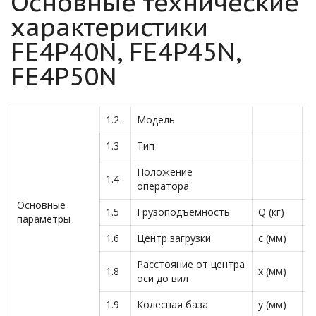
Основные технические
характеристики
FE4P40N, FE4P45N,
FE4P50N
1.2
Модель
F
1.3
Тип
Э
Положение
1.4
С
оператора
Основные
1.5
Грузоподъемность
Q (кг)
4
параметры
1.6
Центр загрузки
c (мм)
5
Расстояние от центра
1.8
x (мм)
5
оси до вил
1.9
Колесная база
y (мм)
1