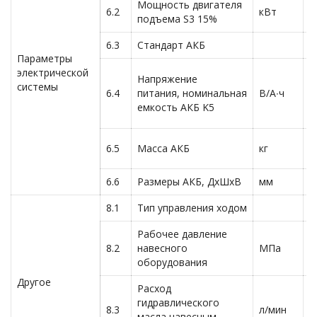
Мощность двигателя
6.2
кВт
1
подъема S3 15%
6.3
Стандарт АКБ
D
Параметры
электрической
Напряжение
системы
6.4
питания, номинальная
В/А∙ч
8
емкость АКБ K5
6.5
Масса АКБ
кг
1
6.6
Размеры АКБ, ДxШxВ
мм
1
8.1
Тип управления ходом
A
Рабочее давление
8.2
навесного
МПа
1
оборудования
Другое
Расход
гидравлического
8.3
л/мин
5
масла навесным