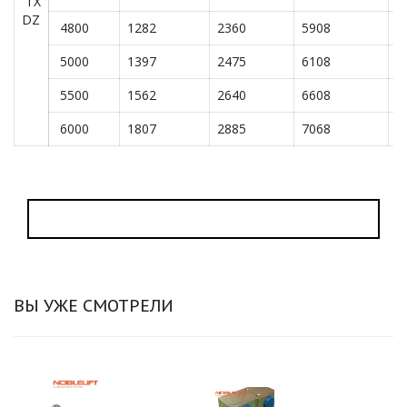
TX
DZ
4800
1282
2360
5908
6
5000
1397
2475
6108
6
5500
1562
2640
6608
3
6000
1807
2885
7068
3
ВЫ УЖЕ СМОТРЕЛИ