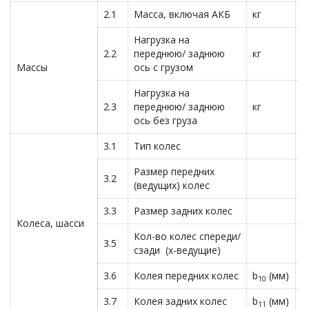
2.1
Масса, включая АКБ
кг
6
Нагрузка на
2.2
переднюю/ заднюю
кг
9
Массы
ось с грузом
Нагрузка на
2.3
переднюю/ заднюю
кг
3
ось без груза
3.1
Тип колес
С
Размер передних
3.2
2
(ведущих) колес
3.3
Размер задних колес
2
Колеса, шасси
Кол-во колес спереди/
3.5
2
сзади (х-ведущие)
3.6
Колея передних колес
b
(мм)
1
10
3.7
Колея задних колес
b
(мм)
1
11