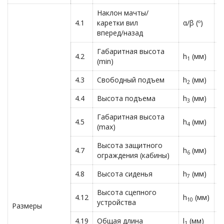
Наклон мачты/
4.1
каретки вил
α/β (º)
6
вперед/назад
Габаритная высота
4.2
h
(мм)
2
1
(min)
4.3
Свободный подъем
h
(мм)
1
2
4.4
Высота подъема
h
(мм)
3
3
Габаритная высота
4.5
h
(мм)
4
4
(max)
Высота защитного
4.7
h
(мм)
2
6
ограждения (кабины)
4.8
Высота сиденья
h
(мм)
1
7
Высота сцепного
4.12
h
(мм)
4
10
устройства
Размеры
4.19
Общая длина
l
(мм)
3
1