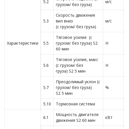
5.2
м/с
0
грузом/ без груза)
Скорость движения
5.3
вил вниз
м/с
0
(с грузом/ без груза)
Тяговое усилие (с
Характеристики
5.5
грузом/ без груза) S2
Н
5
60 мин
Тяговое усилие, макс
5.6
(с грузом/ без
Н
1
груза) S2 5 мин
Преодолимый уклон (с
5.7
грузом/ без груза)
%
1
S2 5 мин
5.10
Тормозная система
Г
Мощность двигателя
6.1
кВт
1
движения S2 60 мин