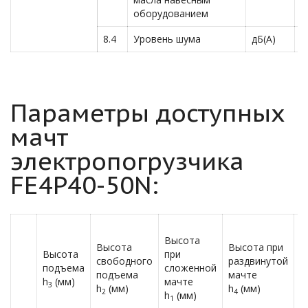
оборудованием
8.4
Уровень шума
дБ(A)
7
Параметры доступных
мачт
электропогрузчика
FE4P40-50N:
Н
Высота
м
Высота
Высота при
Высота
при
к
свободного
раздвинутой
подъема
сложенной
в
подъема
мачте
h
(мм)
мачте
в
3
h
(мм)
h
(мм)
2
4
h
(мм)
н
1