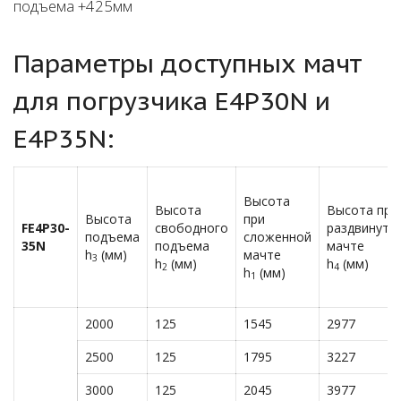
подъема +425мм
Параметры доступных мачт
для погрузчика E4P30N и
E4P35N:
Высота
Высота
Высота при
Высота
при
FE4P
30-
свободного
раздвинуто
подъема
сложенной
35
N
подъема
мачте
h
(мм)
мачте
3
h
(мм)
h
(мм)
2
4
h
(мм)
1
2000
125
1545
2977
2500
125
1795
3227
3000
125
2045
3977