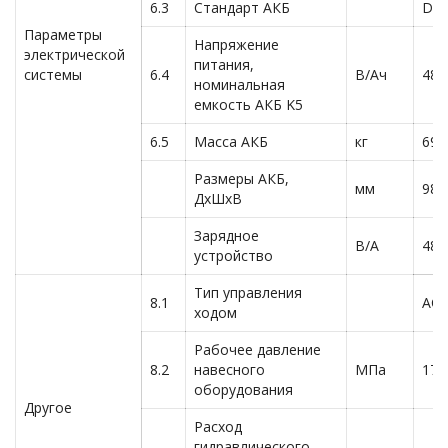
6.3
Стандарт АКБ
DIN
Параметры
Напряжение
электрической
питания,
системы
6.4
В/Ач
48/
номинальная
емкость АКБ K5
6.5
Масса АКБ
кг
695
Размеры АКБ,
мм
980
ДxШxВ
Зарядное
В/А
48 /
устройство
Тип управления
8.1
AC
ходом
Рабочее давление
8.2
навесного
МПа
17.
оборудования
Другое
Расход
гидравлического