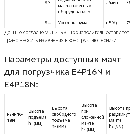
8.3
л/мин
36
масла навесным
оборудованием
8.4
Уровень шума
dB(A)
73
Данные согласно VDI 2198. Производитель оставляет
право вносить изменения в конструкцию техники.
Параметры доступных мачт
для погрузчика E4P16N и
E4P18N:
Высота
Высота
Высота при
Высота
при
FE4P
16-
свободного
раздвинуто
подъема
сложенной
18
N
подъема
мачте
h
(мм)
мачте
3
h
(мм)
h
(мм)
2
4
h
(мм)
1