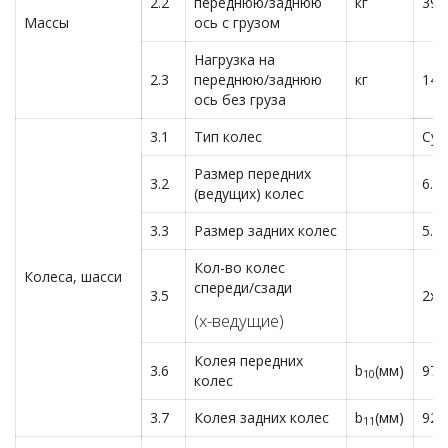
2.2
переднюю/заднюю
кг
395
Массы
ось с грузом
Нагрузка на
2.3
переднюю/заднюю
кг
147
ось без груза
3.1
Тип колес
Суп
Размер передних
3.2
6.5
(ведущих) колес
3.3
Размер задних колес
5.0
Кол-во колес
Колеса, шасси
спереди/сзади
3.5
2x/
(х-ведущие)
Колея передних
3.6
b
(мм)
970
10
колес
3.7
Колея задних колес
b
(мм)
920
11