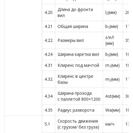
Длина до фронта
4.20
l
(мм)
206
2
вил
4.21
Общая ширина
b
(мм)
115
1
s/e/l
4.22
Размеры вил
35x
(мм)
4.24
Ширина каретки вил
b
(мм)
104
3
4.31
Клиренс под мачтой
m
(мм)
100
1
Клиренс в центре
4.32
m
(мм)
110
2
базы
Ширина прохода
4.34
Ast(мм)
360
с паллетой 800×1200
4.35
Радиус разворота
Wa(мм)
182
Скорость движения
5.1
км/ч
13/
(с грузом/ без груза)