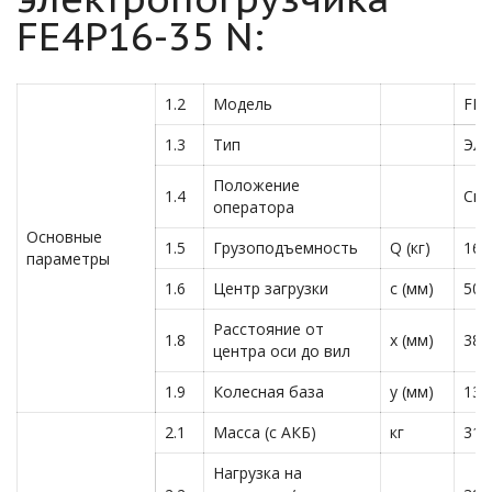
FE4P16-35 N:
1.2
Модель
FE4
1.3
Тип
Эле
Положение
1.4
Сид
оператора
Основные
1.5
Грузоподъемность
Q (кг)
160
параметры
1.6
Центр загрузки
c (мм)
500
Расстояние от
1.8
x (мм)
381
центра оси до вил
1.9
Колесная база
y (мм)
136
2.1
Масса (с АКБ)
кг
312
Нагрузка на