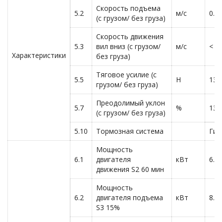
Скорость подъема
5.2
м/с
0.3
(с грузом/ без груза)
Скорость движения
5.3
вил вниз (с грузом/
м/с
< 0.
Характеристики
без груза)
Тяговое усилие (с
5.5
Н
130
грузом/ без груза)
Преодолимый уклон
5.7
%
13/
(с грузом/ без груза)
5.10
Тормозная система
Гид
Мощность
6.1
двигателя
кВт
6.8
движения S2 60 мин
Мощность
6.2
двигателя подъема
кВт
8.6
S3 15%