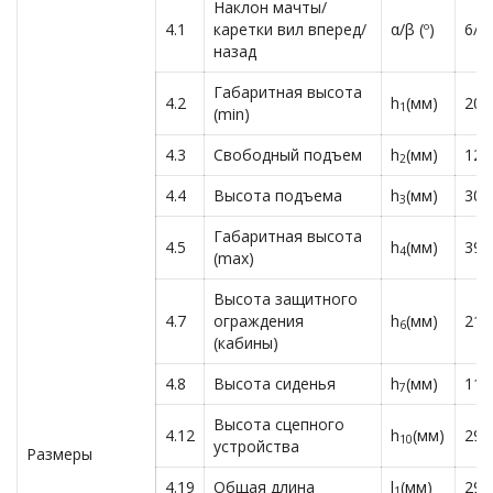
Наклон мачты/
4.1
каретки вил вперед/
α/β (º)
6/1
назад
Габаритная высота
4.2
h
(мм)
200
1
(min)
4.3
Свободный подъем
h
(мм)
129
2
4.4
Высота подъема
h
(мм)
300
3
Габаритная высота
4.5
h
(мм)
398
4
(max)
Высота защитного
4.7
ограждения
h
(мм)
218
6
(кабины)
4.8
Высота сиденья
h
(мм)
111
7
Высота сцепного
4.12
h
(мм)
290
10
устройства
Размеры
4.19
Общая длина
l
(мм)
298
1