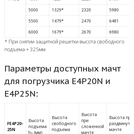
5000
1329*
2320
5980
5500
1479*
2470
6481
6000
1679*
2670
6980
* При снятии защитной решетки высота свободного
подъема + 325мм
Параметры доступных мачт
для погрузчика E4P20N и
E4P25N:
Высота
Высота
Высота при
Высота
при
FE4P
20-
свободного
раздвинуто
подъема
сложенной
25
N
подъема
мачте
h
(мм)
мачте
3