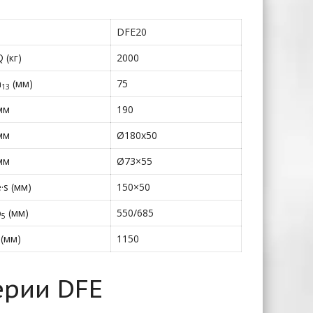
DFE20
Q (кг)
2000
h
(мм)
75
13
мм
190
мм
Ø180х50
мм
Ø73×55
e·s (мм)
150×50
b
(мм)
550/685
5
 (мм)
1150
ерии DFE