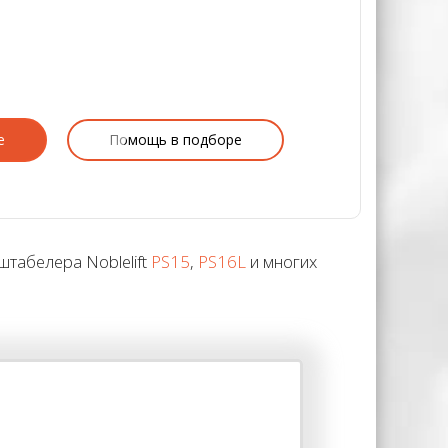
е
Помощь в подборе
табелера Noblelift
PS15
,
PS16L
и многих