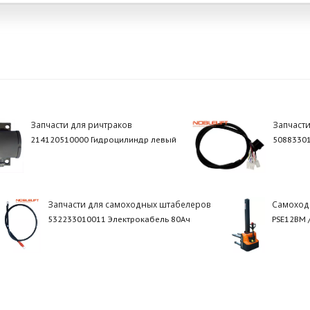
Запчасти для ричтраков
Запчаст
214120510000 Гидроцилиндр левый
5088330
Запчасти для самоходных штабелеров
Самоход
532233010011 Электрокабель 80Ач
PSE12BM 