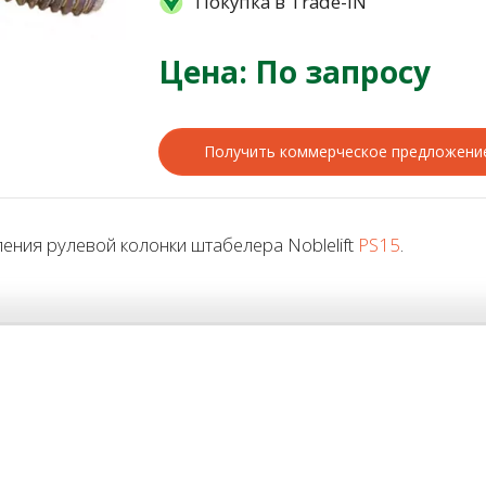
Покупка в Trade-IN
Цена: По запросу
Получить коммерческое предложени
ния рулевой колонки штабелера Noblelift
PS15
.