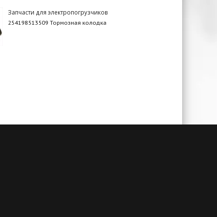
Запчасти для электропогрузчиков
254198513509 Тормозная колодка
чии
Гарантия до 3-х лет
амым
При своевременном сервисном