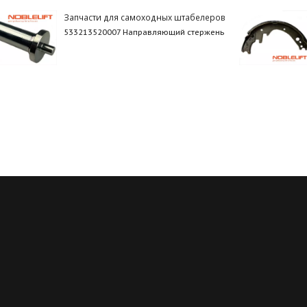
Запчасти для самоходных штабелеров
533213520007 Направляющий стержень
Регулярные скидки
Все запчасти в нали
й месяц мы запускаем новую
Мы обладаем пожалуй с