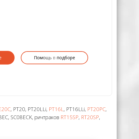
е
Помощь в подборе
E20C
, PT20, PT20LLi,
PT16L
, PT16LLi,
PT20PC
,
08EC, SC08ECK, ричтраков
RT15SP
,
RT20SP
,