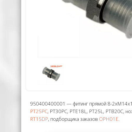
950400400001 — фитинг прямой 8-2xM14x1,5
PT25PC
, PT30PC, PTE18L, PT25L, PTB20C, 
RT15DP
, подборщика заказов
OPH01E
.