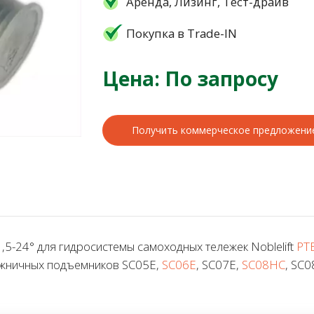
Аренда, Лизинг, Тест-драйв
Покупка в Trade-IN
Цена: По запросу
Получить коммерческое предложени
-24° для гидросистемы самоходных тележек Noblelift
PT
ножничных подъемников SC05E,
SC06E
, SC07E,
SC08HC
, SC