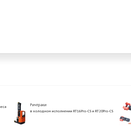
Ричтраки
леса
в холодном исполнении RT16Pro-CS и RT20Pro-CS