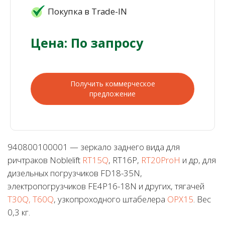
Покупка в Trade-IN
Цена: По запросу
Получить коммерческое
предложение
940800100001 — зеркало заднего вида для
ричтраков Noblelift
RT15Q
, RT16P,
RT20ProH
и др, для
дизельных погрузчиков FD18-35N,
электропогрузчиков FE4P16-18N и других, тягачей
T30Q, T60Q
, узкопроходного штабелера
OPX15
. Вес
0,3 кг.