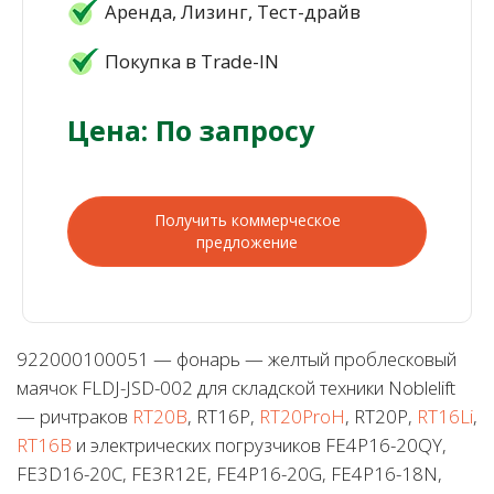
Аренда, Лизинг, Тест-драйв
Покупка в Trade-IN
Цена: По запросу
Получить коммерческое
предложение
922000100051 — фонарь — желтый проблесковый
маячок FLDJ-JSD-002 для складской техники Noblelift
— ричтраков
RT20B
, RT16P,
RT20ProH
, RT20P,
RT16Li
,
RT16B
и электрических погрузчиков FE4P16-20QY,
FE3D16-20C, FE3R12E, FE4P16-20G, FE4P16-18N,