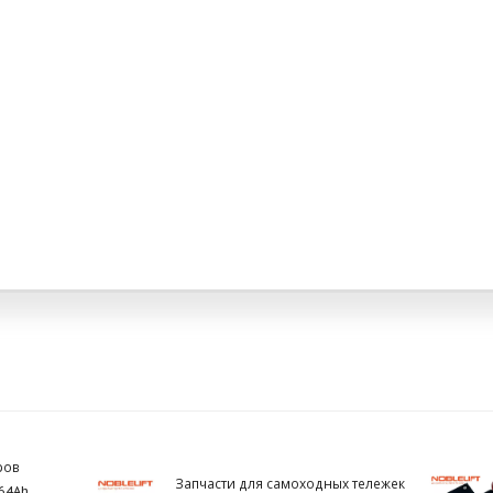
ров
Запчасти для самоходных тележек
64Ah