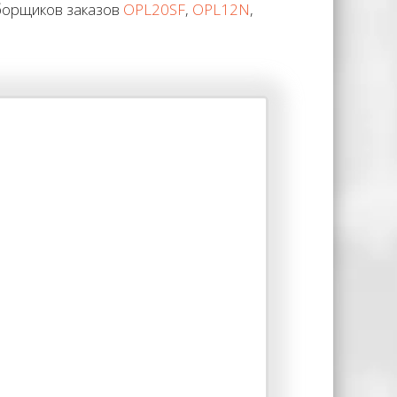
борщиков заказов
OPL20SF
,
OPL12N
,