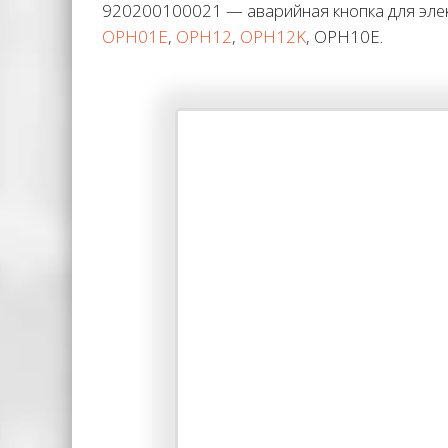
920200100021 — аварийная кнопка для элект
OPH01E
,
OPH12
,
OPH12K
, OPH10E.