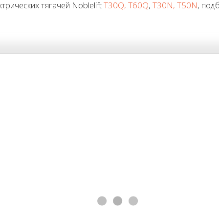
рических тягачей Noblelift
T30Q, T60Q
,
T30N, T50N
, под