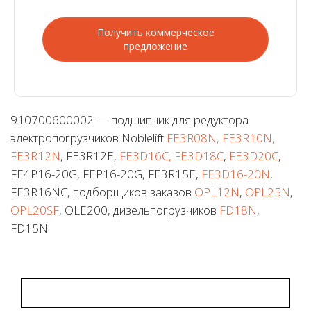
Получить коммерческое
предложение
910700600002 — подшипник для редуктора
электропогрузчиков Noblelift
FE3R08N, FE3R10N,
FE3R12N
, FE3R12E,
FE3D16C, FE3D18C
,
FE3D20C
,
FE4P16-20G, FEP16-20G, FE3R15E,
FE3D16-20N
,
FE3R16NC, подборщиков заказов
OPL12N
,
OPL25N
,
OPL20SF
, OLE200, дизельпогрузчиков
FD18N
,
FD15N.