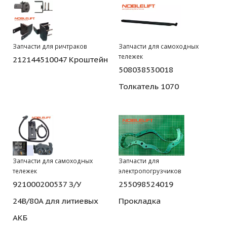
Запчасти для ричтраков
Запчасти для самоходных
тележек
212144510047 Кроштейн
508038530018
Толкатель 1070
Запчасти для самоходных
Запчасти для
тележек
электропогрузчиков
921000200537 З/У
255098524019
24В/80А для литиевых
Прокладка
АКБ