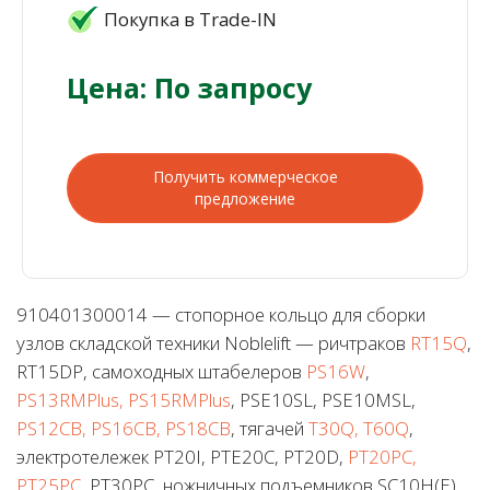
Покупка в Trade-IN
Цена: По запросу
Получить коммерческое
предложение
910401300014 — стопорное кольцо для сборки
узлов складской техники Noblelift — ричтраков
RT15Q
,
RT15DP, самоходных штабелеров
PS16W
,
PS13RMPlus, PS15RMPlus
, PSE10SL, PSE10MSL,
PS12CB, PS16CB, PS18CB
, тягачей
T30Q, T60Q
,
электротележек PT20I, PTE20C, PT20D,
PT20PC,
PT25PC
, PT30PC, ножничных подъемников SC10H(E),