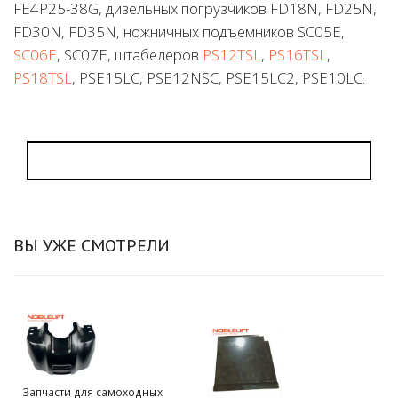
FE4P25-38G, дизельных погрузчиков FD18N, FD25N,
FD30N, FD35N, ножничных подъемников SC05E,
SC06E
, SC07E, штабелеров
PS12TSL
,
PS16TSL
,
PS18TSL
, PSE15LC, PSE12NSC, PSE15LC2, PSE10LC.
ВЫ УЖЕ СМОТРЕЛИ
Запчасти для самоходных