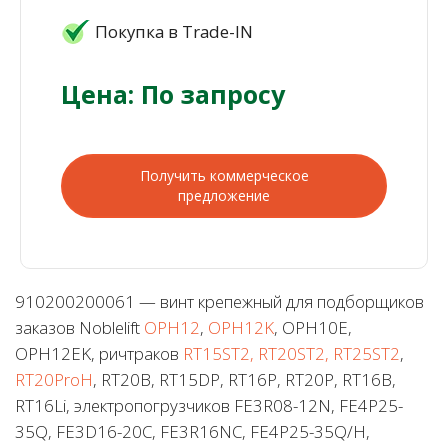
Покупка в Trade-IN
Цена: По запросу
Получить коммерческое
предложение
910200200061 — винт крепежный для подборщиков
заказов Noblelift
OPH12
,
OPH12K
, OPH10E,
OPH12EK, ричтраков
RT15ST2, RT20ST2, RT25ST2
,
RT20ProH
, RT20B, RT15DP, RT16P, RT20P, RT16B,
RT16Li, электропогрузчиков FE3R08-12N, FE4P25-
35Q, FE3D16-20C, FE3R16NC, FE4P25-35Q/H,