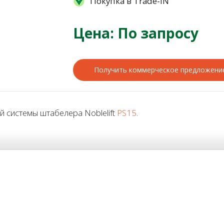
Покупка в Trade-IN
Цена: По запросу
Получить коммерческое предложени
 системы штабелера Noblelift
PS15
.