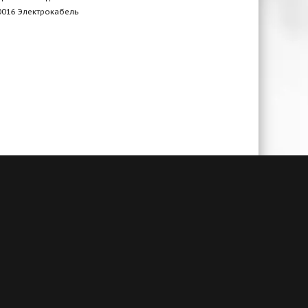
016 Электрокабель
чии
Гарантия до 3-х лет
амым
При своевременном сервисном
й. А
обслуживании и заключенном
алогам
договоре на ТО