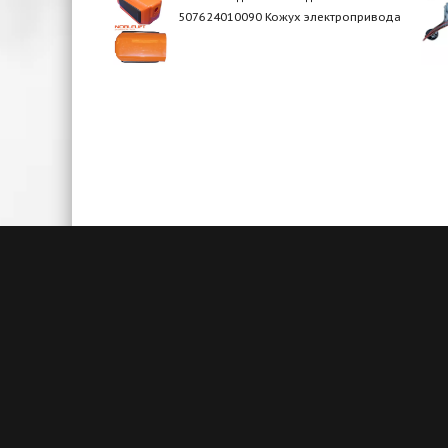
507624010090 Кожух электропривода
Быстрая доставка
Большие складские запасы
Кажды
позволяют нам осуществлять
акц
доставку на следующий день после
товаро