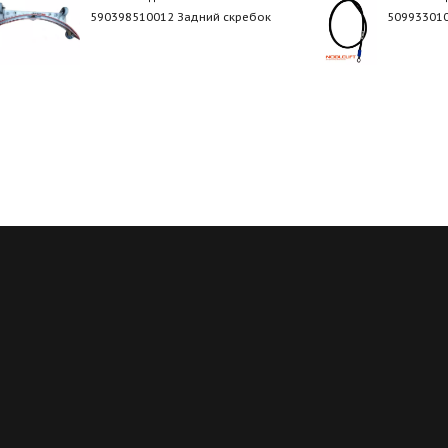
590398510012 Задний скребок
509933010
Регулярные скидки
Все запчасти в нали
й месяц мы запускаем новую
Мы обладаем пожалуй с
ию на определённые группы
большим складом запчасте
в. Подробности у менеджеров
благодаря электронным кат