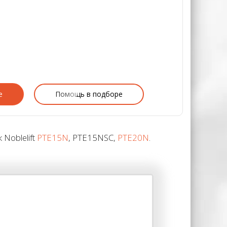
е
Помощь в подборе
Noblelift
PTE15N
, PTE15NSC,
PTE20N
.