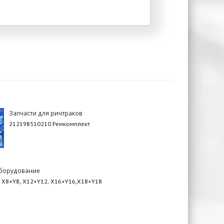
Запчасти для ричтраков
212198510210 Ремкомплект
борудование
, X8+Y8, X12+Y12, X16+Y16,X18+Y18