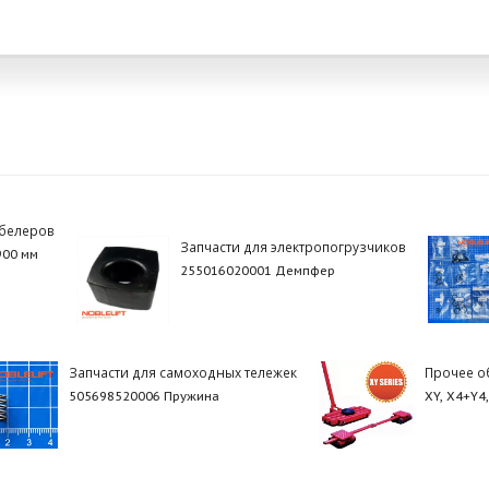
абелеров
Запчасти для электропогрузчиков
900 мм
255016020001 Демпфер
Запчасти для самоходных тележек
Прочее о
505698520006 Пружина
XY, X4+Y4