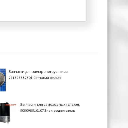
Запчасти для электропогрузчиков
271598532501 Сетчатый фильтр
Запчасти для самоходных тележек
508098510107 Электродвигатель