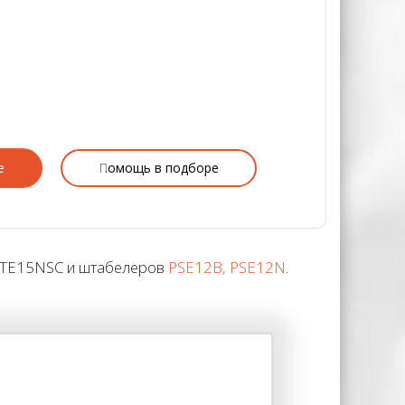
е
Помощь в подборе
PTE15NSC и штабелеров
PSE12B, PSE12N
.