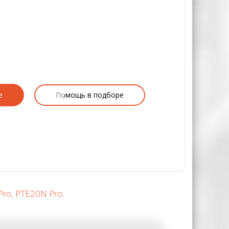
е
Помощь в подборе
ro, PTE20N Pro
.