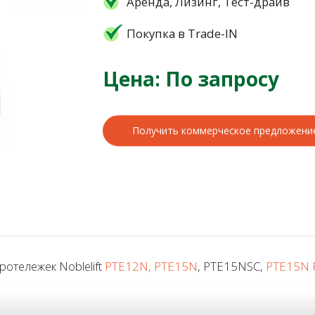
Аренда, Лизинг, Тест-драйв
Покупка в Trade-IN
Цена: По запросу
Получить коммерческое предложени
ротележек Noblelift
PTE12N, PTE15N
, PTE15NSC,
PTE15N P