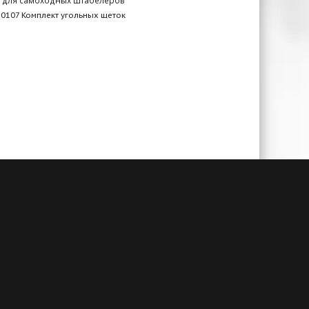
0107 Комплект угольных щеток
чии
Гарантия до 3-х лет
амым
При своевременном сервисном
й. А
обслуживании и заключенном
алогам
договоре на ТО