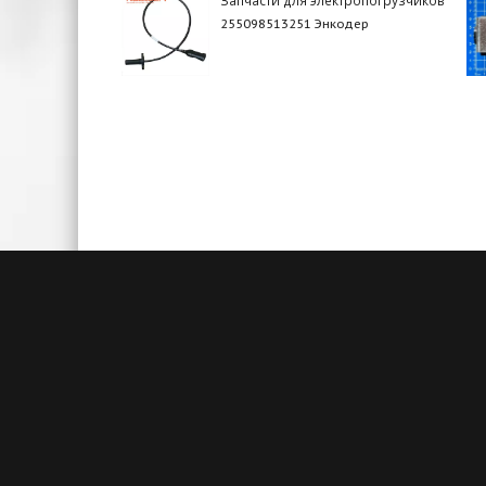
255098513251 Энкодер
Быстрая доставка
Большие складские запасы
Кажды
позволяют нам осуществлять
акц
доставку на следующий день после
товаро