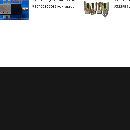
920700100018 Контактор
53229851
Регулярные скидки
Все запчасти в нали
й месяц мы запускаем новую
Мы обладаем пожалуй с
ию на определённые группы
большим складом запчасте
в. Подробности у менеджеров
благодаря электронным кат