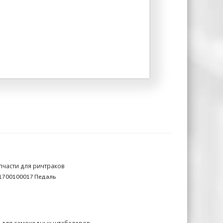
пчасти для ричтраков
1700100017 Педаль
и для самоходных штабелеров