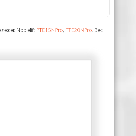
ежек Noblelift
PTE15NPro
,
PTE20NPro
. Вес