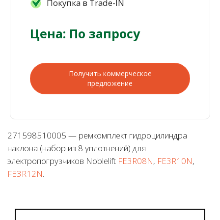
Покупка в Trade-IN
Цена: По запросу
Получить коммерческое
предложение
271598510005 — ремкомплект гидроцилиндра
наклона (набор из 8 уплотнений) для
электропогрузчиков Noblelift
FE3R08N
,
FE3R10N
,
FE3R12N
.