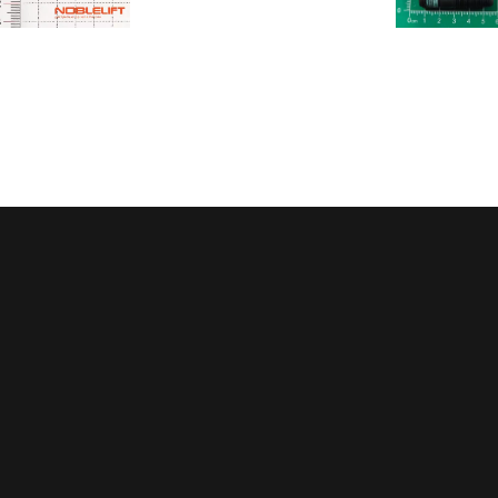
Регулярные скидки
Все запчасти в нали
й месяц мы запускаем новую
Мы обладаем пожалуй с
ию на определённые группы
большим складом запчасте
в. Подробности у менеджеров
благодаря электронным кат
осуществляем точный по