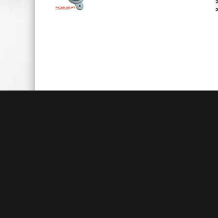
Быстрая доставка
Большие складские запасы
Кажды
позволяют нам осуществлять
акц
доставку на следующий день после
товаро
заказа