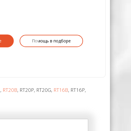
е
Помощь в подборе
H
,
RT20B
, RT20P, RT20G,
RT16B
, RT16P,