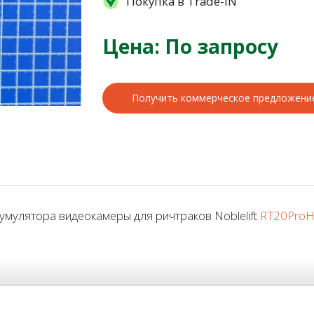
Покупка в Trade-IN
Цена: По запросу
Получить коммерческое предложени
улятора видеокамеры для ричтраков Noblelift
RT20Pro