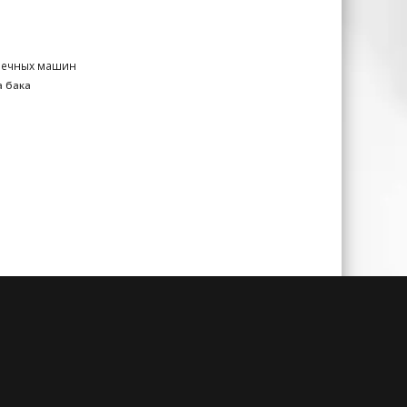
оечных машин
 бака
чии
Гарантия до 3-х лет