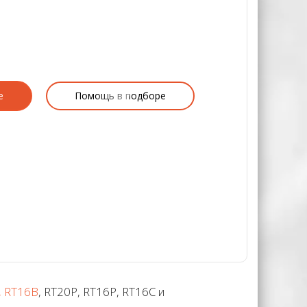
е
Помощь в подборе
, RT16B
, RT20P, RT16P, RT16C и