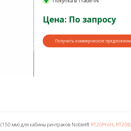
Покупка в Trade-IN
Цена: По запросу
Получить коммерческое предложени
50 мм) для кабины ричтраков Noblelift
RT20ProH
,
RT20B