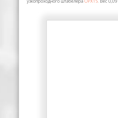
узкопроходного штабелера
OPX15
. Вес 0,09 