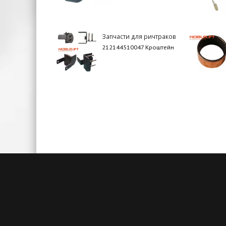
Запчасти для ричтраков
212144510047 Кроштейн
Быстрая доставка