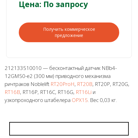
Цена: По запросу
Получить коммерческое
предложение
212133510010 — бесконтактный датчик NBb4-
12GM50-e2 (300 мм) приводного механизма
ричтраков Noblelift
RT20ProH
,
RT20B
, RT20P, RT20G,
RT16B
, RT16P, RT16C, RT16G,
RT16Li
и
узкопроходного штабелера
OPX15
. Вес 0,03 кг.