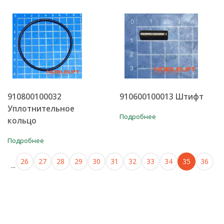
910800100032
910600100013 Штифт
Уплотнительное
Подробнее
кольцо
Подробнее
26
27
28
29
30
31
32
33
34
35
36
...