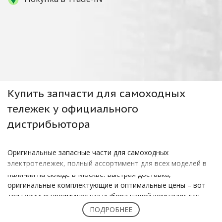
Купить
запчасти для самоходных
тележек
у официального
дистрибьютора
Оригинальные запасные части для самоходных
электротележек, полный ассортимент для всех моделей в
наличии на складе в Москве. Быстрая доставка,
оригинальные комплектующие и оптимальные цены – вот
три главных преимущества выбора нашей компании для
покупки запчастей к вашим складским электрическим
ПОДРОБНЕЕ
самоходным тележкам марки Noblelift!