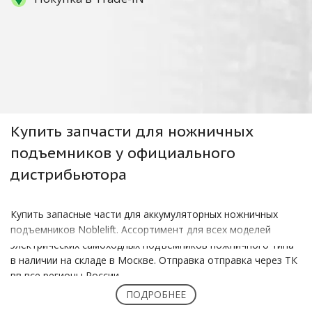
Купить
запчасти для ножничных
подъемников
у официального
дистрибьютора
Купить запасные части для аккумуляторных ножничных
подъемников Noblelift. Ассортимент для всех моделей
электрических самоходных подъемников ножничного типа
в наличии на складе в Москве. Отправка отправка через ТК
вв все регионы России.
ПОДРОБНЕЕ
Полную информацию по наличию запчастей и их цене