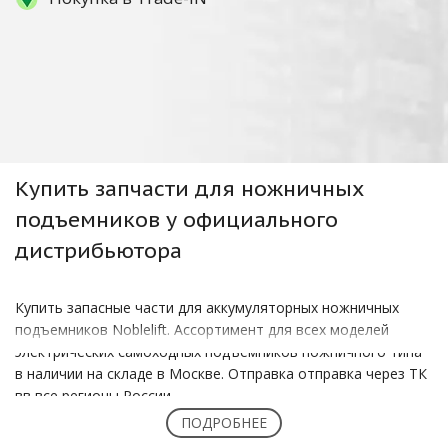
Купить
запчасти для ножничных
подъемников
у официального
дистрибьютора
Купить запасные части для аккумуляторных ножничных
подъемников Noblelift. Ассортимент для всех моделей
электрических самоходных подъемников ножничного типа
в наличии на складе в Москве. Отправка отправка через ТК
вв все регионы России.
ПОДРОБНЕЕ
Полную информацию по наличию запчастей и их цене