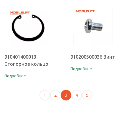
910401400013
910200500036 Винт
Стопорное кольцо
Подробнее
Подробнее
1
2
3
4
5