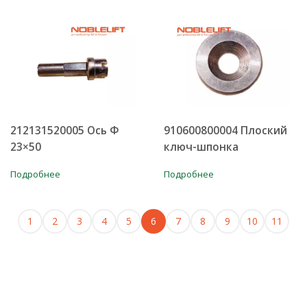
212131520005 Ось Φ
910600800004 Плоский
23×50
ключ-шпонка
Подробнее
Подробнее
1
2
3
4
5
6
7
8
9
10
11