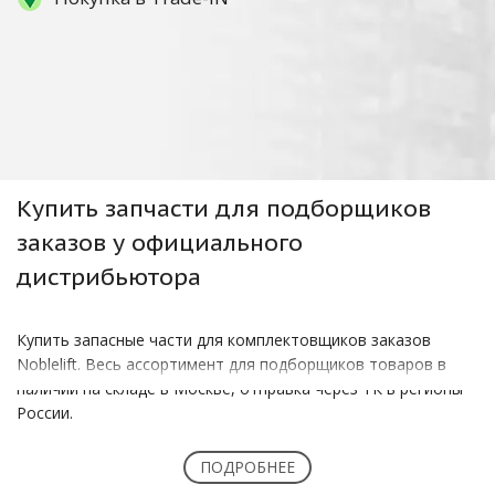
Купить
запчасти для подборщиков
заказов
у официального
дистрибьютора
Купить запасные части для комплектовщиков заказов
Noblelift. Весь ассортимент для подборщиков товаров в
наличии на складе в Москве, отправка через ТК в регионы
России.
Полную информацию по наличию запчастей и их цене
ПОДРОБНЕЕ
уточняйте у наших менеджеров по продажам.